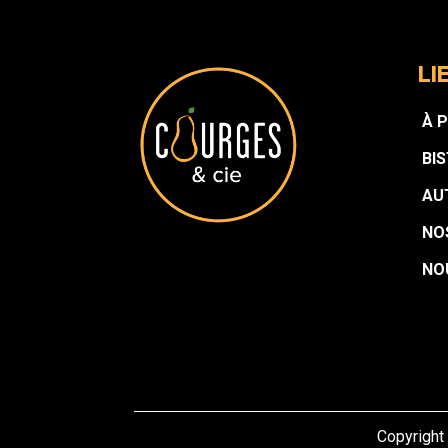
LI
À 
BI
AU
NO
NO
Copyright