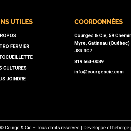
ENS UTILES
COORDONNÉES
PROPOS
Courges & Cie, 59 Chemi
Myre, Gatineau (Québec)
STRO FERMIER
J8R 3C7
TOCUEILLETTE
819 663-0089
S CULTURES
info@courgescie.com
US JOINDRE
 © Courge & Cie – Tous droits réservés | Développé et hébergé