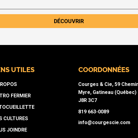
DÉCOUVRIR
ENS UTILES
COORDONNÉES
PROPOS
Courges & Cie, 59 Chemi
Myre, Gatineau (Québec)
STRO FERMIER
J8R 3C7
TOCUEILLETTE
819 663-0089
S CULTURES
info@courgescie.com
US JOINDRE