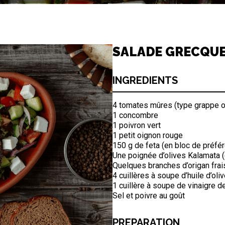
SALADE GRECQUE
INGREDIENTS
4 tomates mûres (type grappe 
1 concombre
1 poivron vert
1 petit oignon rouge
150 g de feta (en bloc de préfé
Une poignée d’olives Kalamata (
Quelques branches d’origan frai
4 cuillères à soupe d’huile d’oli
1 cuillère à soupe de vinaigre d
Sel et poivre au goût
PREPARATION