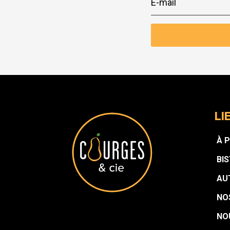
LI
À 
BI
AU
NO
NO