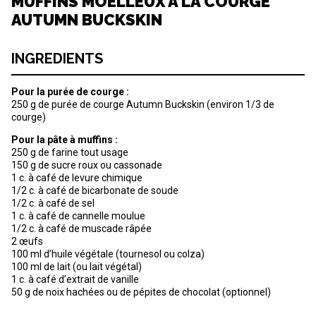
MUFFINS MOELLEUX À LA COURGE
AUTUMN BUCKSKIN
INGREDIENTS
Pour la purée de courge :
250 g de purée de courge Autumn Buckskin (environ 1/3 de
courge)
Pour la pâte à muffins :
250 g de farine tout usage
150 g de sucre roux ou cassonade
1 c. à café de levure chimique
1/2 c. à café de bicarbonate de soude
1/2 c. à café de sel
1 c. à café de cannelle moulue
1/2 c. à café de muscade râpée
2 œufs
100 ml d’huile végétale (tournesol ou colza)
100 ml de lait (ou lait végétal)
1 c. à café d’extrait de vanille
50 g de noix hachées ou de pépites de chocolat (optionnel)