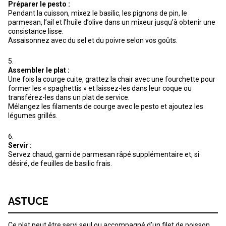
Préparer le pesto :
Pendant la cuisson, mixez le basilic, les pignons de pin, le
parmesan, l’ail et l’huile d’olive dans un mixeur jusqu’à obtenir une
consistance lisse.
Assaisonnez avec du sel et du poivre selon vos goûts.
Assembler le plat :
Une fois la courge cuite, grattez la chair avec une fourchette pour
former les « spaghettis » et laissez-les dans leur coque ou
transférez-les dans un plat de service.
Mélangez les filaments de courge avec le pesto et ajoutez les
légumes grillés.
Servir :
Servez chaud, garni de parmesan râpé supplémentaire et, si
désiré, de feuilles de basilic frais.
ASTUCE
Ce plat peut être servi seul ou accompagné d’un filet de poisson