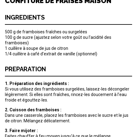
CONFITURE DE FRAISES MAISON
INGREDIENTS
500 g de framboises fraîches ou surgelées
100 g de sucre (ajustez selon votre goût ou l’acidité des
framboises)
1 cuillère à soupe de jus de citron
1/4 cuillère à café d’extrait de vanille (optionnel)
PREPARATION
1. Préparation des ingrédients :
Si vous utilisez des framboises surgelées, laissez-les décongeler
légèrement. Si elles sont fraîches, rincez-les doucement à l’eau
froide et égouttez-les.
2. Cuisson des framboises :
Dans une casserole, placez les framboises avec le sucre et le jus
de citron. Mélangez délicatement.
3. Faire mijoter :
Faites chauffer à feu moyen jusqu’à ce que le mélange