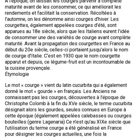
À l’époque, on laissait les courges parvenir à complète
maturité avant de les consommer, ce qui améliorait les
rendements et facilitait la conservation. Récoltées à
l’automne, on les dénomme ainsi courges d’hiver. Les
courgettes, également appelées courges d’été, sont
apparues au 18e siècle, alors que les Italiens eurent l’idée
de consommer une des variétés de courge avant complète
maturité. Avant la propagation des courgettes en France au
début du 20e siècle, celles-ci portaient jusqu’alors le nom
de courge d’Italie. C’est en 1930 que le nom courgette
apparut et depuis, ce légume-fruit est un incontournable de
la cuisine provençale.
Étymologie
Le mot « courge » vient du latin cucurbita qui a également
donné le mot « gourde » en français. Les Anciens ne
connaissant pas les courges, découvertes à l’époque de
Christophe Colomb à la fin du XVe siècle, le terme cucurbita
désignait alors les gourdes, seules connues en Europe à
cette époque (également appelées calebasses ou courges
bouteilles (genre Lagenaria) Ce n’est qu’au XIXe siècle que
l’utilisation du terme courge a été généralisé en France
pour désigner les courges actuelles, une fois la