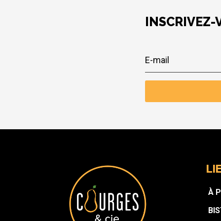
INSCRIVEZ-
LI
À 
BI