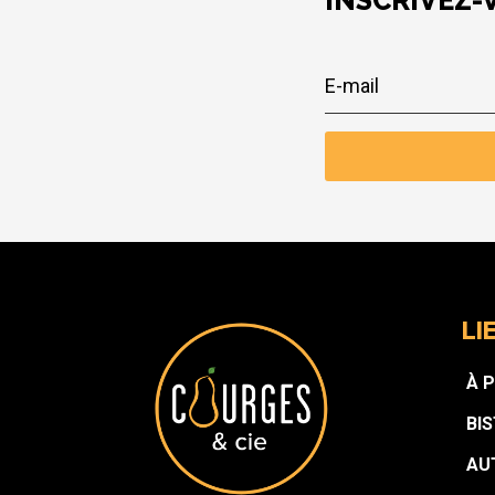
INSCRIVEZ-
LI
À 
BI
AU