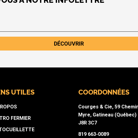
VOUS À NOTRE INFOLETTRE
DÉCOUVRIR
ENS UTILES
COORDONNÉES
PROPOS
Courges & Cie, 59 Chemi
Myre, Gatineau (Québec)
STRO FERMIER
J8R 3C7
TOCUEILLETTE
819 663-0089